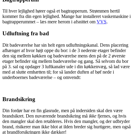
Til hver lejlighed hører også et bagtrapperum. Strømmen hertil
kommer fra din egen lejlighed. Mange har installeret vaskemaskine i
bagtrapperummet – læs mere herom i afsnittet om
VVS
.
Udluftning fra bad
Dit badeværelse har sin helt egen udluftningskanal. Dens placering
afhænger af hvor højt oppe du bor: i de 3 nederste etager befinder
den sig mellem køkken og badeværelse mens den på de 2 øverste
etager befinder sig mellem badeværelse og gang. Så selvom du bor
på 3. sal og opdager 3 luftkanaler ude i din køkkenvæg, så lad være
med at slutte emhætten til; for så lander duften af bøf nede i
underboernes badeværelse – og omvendt:
Brandsikring
Din fordør har en fin glasrude, men på indersiden skal den være
brandsikret. Den nuværende brandsikring må
ikke
fjernes, og hvis
den mangler skal den retableres. Hvis den mangler, og der udbryder
brand, risikerer man ikke blot at ilden breder sig hurtigere, men også
at brandforsikringen ikke dækker!