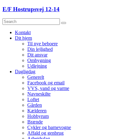
Skip
E/F Hostrupsvej 12-14
to
content
Menu
Kontakt
Dit hjem
Til nye beboere
Din lejlighed
Dit ansvar
Ombygning
Udlejning
Dagligdag
Generelt
Facebook og email
VVS, vand og varme
Navneskilte
Loftet
Gården
Kælderen
Hobbyrum
Brænde
Cykler og barnevogne
Affald og genbrug
Arbejdsdag