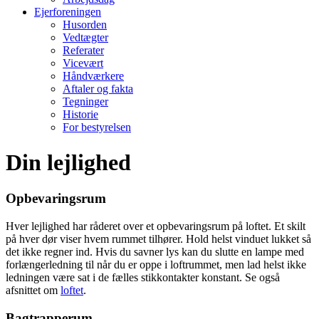
Ejerforeningen
Husorden
Vedtægter
Referater
Vicevært
Håndværkere
Aftaler og fakta
Tegninger
Historie
For bestyrelsen
Din lejlighed
Opbevaringsrum
Hver lejlighed har råderet over et opbevaringsrum på loftet. Et skilt
på hver dør viser hvem rummet tilhører. Hold helst vinduet lukket så
det ikke regner ind. Hvis du savner lys kan du slutte en lampe med
forlængerledning til når du er oppe i loftrummet, men lad helst ikke
ledningen være sat i de fælles stikkontakter konstant. Se også
afsnittet om
loftet
.
Bagtrapperum